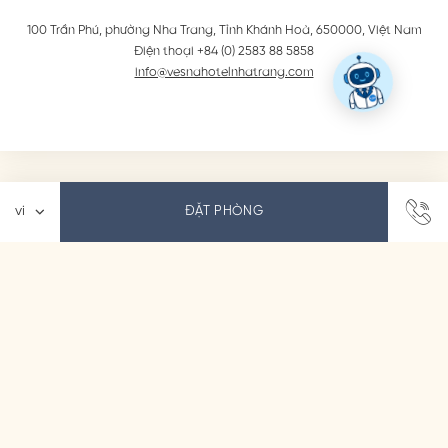
100 Trần Phú, phường Nha Trang
,
Tỉnh Khánh Hoà
,
650000
,
Việt Nam
Điện thoại +84 (0) 2583 88 5858
info@vesnahotelnhatrang.com
ĐẶT PHÒNG
LIÊN HỆ
THÔNG BÁO PHÁP LÝ