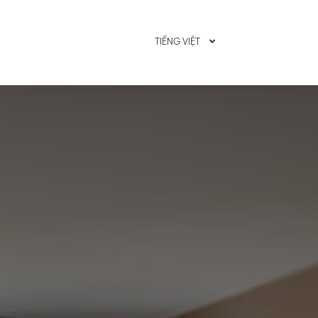
ĐĂNG NHẬP
TIẾNG VIỆT
ĐẶT NG