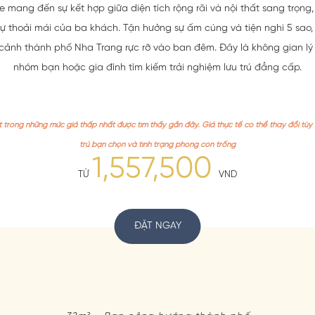
le mang đến sự kết hợp giữa diện tích rộng rãi và nội thất sang trọng,
ự thoải mái của ba khách. Tận hưởng sự ấm cúng và tiện nghi 5 sao
 cảnh thành phố Nha Trang rực rỡ vào ban đêm. Đây là không gian lý
nhóm bạn hoặc gia đình tìm kiếm trải nghiệm lưu trú đẳng cấp.
 trong những mức giá thấp nhất được tìm thấy gần đây. Giá thực tế có thể thay đổi tùy 
trú bạn chọn và tình trạng phòng còn trống
1,557,500
TỪ
VND
ĐẶT NGAY