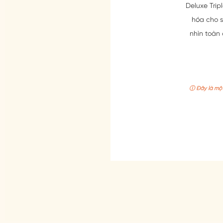
Deluxe Trip
hóa cho s
nhìn toàn
ⓘ Đây là một