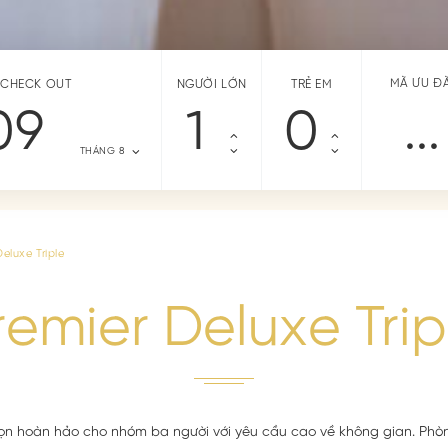
MÃ ƯU ĐÃ
CHECK OUT
NGƯỜI LỚN
TRẺ EM
09
THÁNG 8
Deluxe Triple
remier Deluxe Trip
ọn hoàn hảo cho nhóm ba người với yêu cầu cao về không gian. Phò