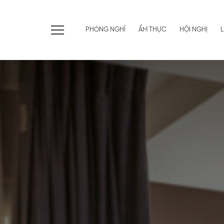
PHÒNG NGHỈ
ẨM THỰC
HỘI NGHỊ
L