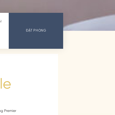
I
ĐẶT PHÒNG
le
ng Premier